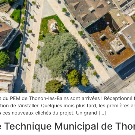
s du PEM de Thonon-les-Bains sont arrivées ! Réceptionné 
ation de s’installer. Quelques mois plus tard, les première
ces nouveaux clichés du projet. Un grand […]
e Technique Municipal de Tho