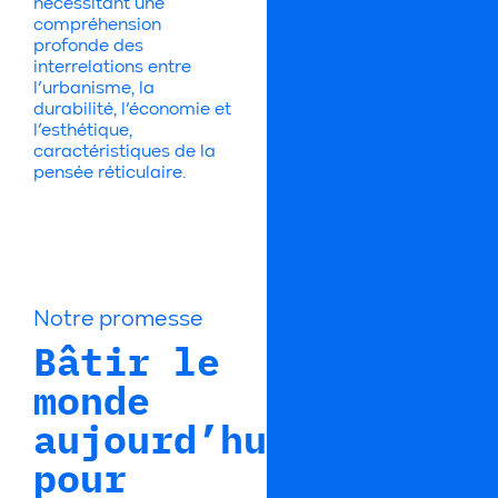
nécessitant une
compréhension
profonde des
interrelations entre
l’urbanisme, la
durabilité, l’économie et
l’esthétique,
caractéristiques de la
pensée réticulaire.
Notre promesse
Bâtir le
monde
aujourd’hui
pour