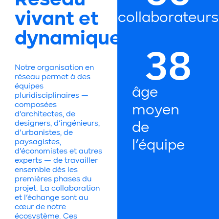
Réseau
vivant et
collaborateurs
dynamique
38
Notre organisation en
réseau permet à des
équipes
âge
pluridisciplinaires —
composées
moyen
d’architectes, de
designers, d’ingénieurs,
de
d’urbanistes, de
paysagistes,
l’équipe
d’économistes et autres
experts — de travailler
ensemble dès les
premières phases du
projet. La collaboration
et l’échange sont au
cœur de notre
écosystème. Ces