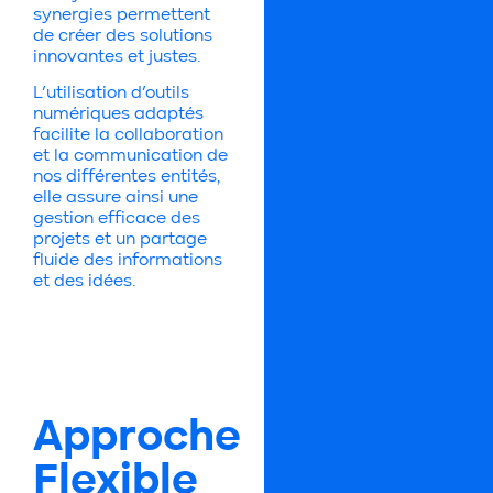
synergies permettent
de créer des solutions
innovantes et justes.
L’utilisation d’outils
numériques adaptés
facilite la collaboration
et la communication de
nos différentes entités,
elle assure ainsi une
gestion efficace des
projets et un partage
fluide des informations
et des idées.
Approche
Flexible