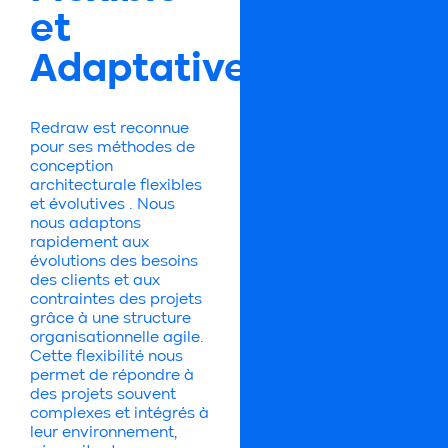
et
Adaptative
Redraw est reconnue
pour ses méthodes de
conception
architecturale flexibles
et évolutives . Nous
nous adaptons
rapidement aux
évolutions des besoins
des clients et aux
contraintes des projets
grâce à une structure
organisationnelle agile.
Cette flexibilité nous
permet de répondre à
des projets souvent
complexes et intégrés à
leur environnement,