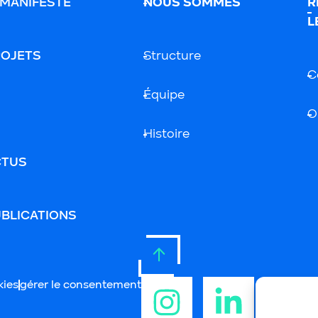
 MANIFESTE
NOUS SOMMES
R
L
ROJETS
Structure
C
Équipe
O
Histoire
CTUS
BLICATIONS
kies
gérer le consentement