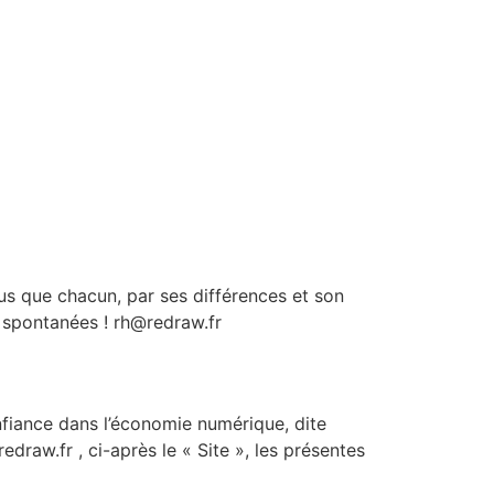
s que chacun, par ses différences et son
es spontanées ! rh@redraw.fr
nfiance dans l’économie numérique, dite
redraw.fr , ci-après le « Site », les présentes