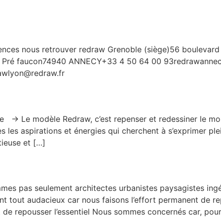
gences nous retrouver redraw Grenoble (siège)56 boulev
u Pré faucon74940 ANNECY+33 4 50 64 00 93redrawannecy
awlyon@redraw.fr
 → Le modèle Redraw, c’est repenser et redessiner le mo
 les aspirations et énergies qui cherchent à s’exprimer plei
tieuse et […]
s pas seulement architectes urbanistes paysagistes ingé
nt tout audacieux car nous faisons l’effort permanent de r
 de repousser l’essentiel Nous sommes concernés car, pour i