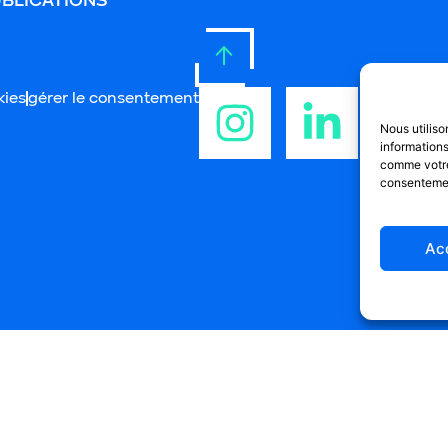
BLICATIONS
kies
gérer le consentement
Nous utilis
information
comme votre 
consentement
Ac