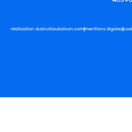
NOS PU
réalisation dubruitaubalcon.com
mentions légales
coo