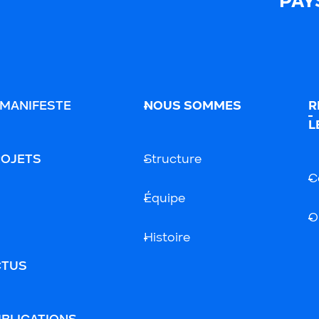
PAY
 MANIFESTE
NOUS SOMMES
R
L
ROJETS
Structure
C
Équipe
O
Histoire
CTUS