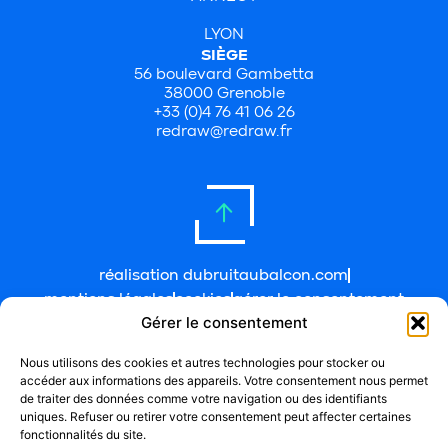
LYON
SIÈGE
56 boulevard Gambetta
38000 Grenoble
+33 (0)4 76 41 06 26
redraw@redraw.fr
réalisation dubruitaubalcon.com
mentions légales
cookies
gérer le consentement
Gérer le consentement
Nous utilisons des cookies et autres technologies pour stocker ou
accéder aux informations des appareils. Votre consentement nous permet
de traiter des données comme votre navigation ou des identifiants
uniques. Refuser ou retirer votre consentement peut affecter certaines
fonctionnalités du site.