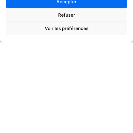
Accepter
Refuser
Voir les préférences
01
02
PÔLE PÉRISCOLAIRE
Sillingy
(74)