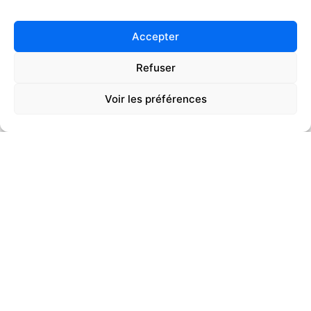
Accepter
Refuser
Voir les préférences
01
02
03
04
05
QUARTIER DESSAIX
Thonon