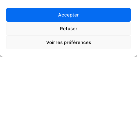
Accepter
Refuser
Voir les préférences
01
02
03
AMÉNAGEMENT
ESPACE DÉTENTE
LOISIRS DE SAINT-
VÉRAND