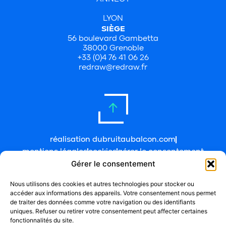
LYON
SIÈGE
56 boulevard Gambetta
38000 Grenoble
+33 (0)4 76 41 06 26
redraw@redraw.fr
réalisation dubruitaubalcon.com
mentions légales
cookies
gérer le consentement
Gérer le consentement
Nous utilisons des cookies et autres technologies pour stocker ou
accéder aux informations des appareils. Votre consentement nous permet
de traiter des données comme votre navigation ou des identifiants
uniques. Refuser ou retirer votre consentement peut affecter certaines
fonctionnalités du site.